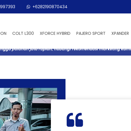
997393
+6282190870434
TON
COLT L300
XFORCE HYBRID
PAJERO SPORT
XPANDER
gga puluhan juta rupiah, hubungi rekomendasi marketing kami pa