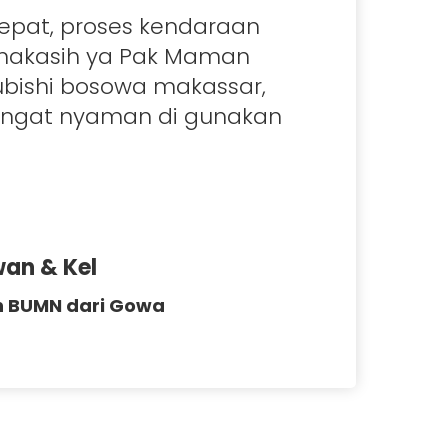
epat, proses kendaraan
 makasih ya Pak Maman
subishi bosowa makassar,
angat nyaman di gunakan
wan & Kel
 BUMN dari Gowa