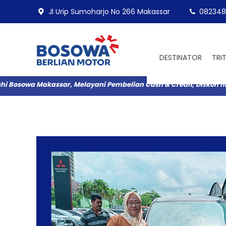
Jl Urip Sumoharjo No 266 Makassar
082348
DESTINATOR
TRI
 Bosowa Makassar, Melayani Pembelian Cash & Credit, Diskon hin